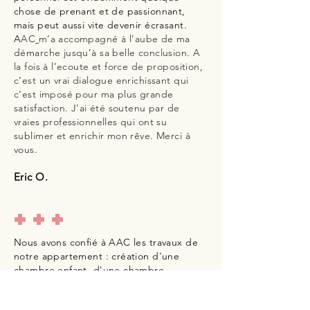
chose de prenant et de passionnant,
mais peut aussi vite devenir écrasant.
A
AC
m’a accompagné à l’aube de ma
démarche jusqu’à sa belle conclusion. A
la fois à l’ecoute et force de proposition,
c’est un vrai dialogue enrichissant qui
c’est imposé pour ma plus grande
satisfaction. J’ai été soutenu par de
vraies professionnelles qui ont su
sublimer et enrichir mon rêve. Merci à
vous.
Eric O.
+++
Nous avons confié à AAC les travaux de
notre appartement : création d'une
chambre enfant, d'une chambre
d'amis/bureau et d'une cuisine, création
de rangements. Armelle et Magali sont à