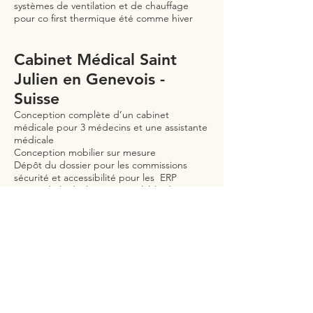
systèmes de ventilation et de chauffage
pour co first thermique été comme hiver
Cabinet Médical Saint
Julien en Genevois -
Suisse
Conception complète d’un cabinet
médicale pour 3 médecins et une assistante
médicale
Conception mobilier sur mesure
Dépôt du dossier pour les commissions
sécurité et accessibilité pour les ERP
Dépôt de la déclaration préalable de
travaux sur le rdc commercial
Constitution du dossier PRO pour la maitrise
d’œuvre
Suivi administratif et conseils en
aménagement intérieur